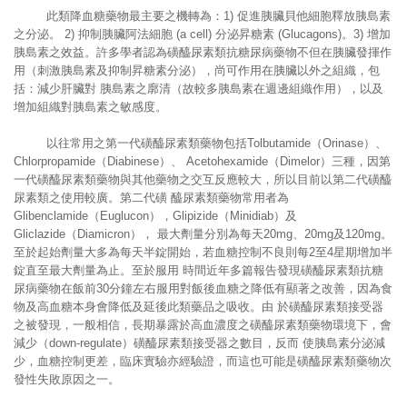
此類降血糖藥物最主要之機轉為：1) 促進胰臟貝他細胞釋放胰島素
之分泌。 2) 抑制胰臟阿法細胞 (a cell) 分泌昇糖素 (Glucagons)。3) 增加
胰島素之效益。許多學者認為磺醯尿素類抗糖尿病藥物不但在胰臟發揮作
用（刺激胰島素及抑制昇糖素分泌），尚可作用在胰臟以外之組織，包
括：減少肝臟對 胰島素之廓清（故較多胰島素在週邊組織作用），以及
增加組織對胰島素之敏感度。
以往常用之第一代磺醯尿素類藥物包括Tolbutamide（Orinase）、
Chlorpropamide（Diabinese）、 Acetohexamide（Dimelor）三種，因第
一代磺醯尿素類藥物與其他藥物之交互反應較大，所以目前以第二代磺醯
尿素類之使用較廣。第二代磺 醯尿素類藥物常用者為
Glibenclamide（Euglucon），Glipizide（Minidiab）及
Gliclazide（Diamicron）， 最大劑量分別為每天20mg、20mg及120mg。
至於起始劑量大多為每天半錠開始，若血糖控制不良則每2至4星期增加半
錠直至最大劑量為止。至於服用 時間近年多篇報告發現磺醯尿素類抗糖
尿病藥物在飯前30分鐘左右服用對飯後血糖之降低有顯著之改善，因為食
物及高血糖本身會降低及延後此類藥品之吸收。由 於磺醯尿素類接受器
之被發現，一般相信，長期暴露於高血濃度之磺醯尿素類藥物環境下，會
減少（down-regulate）磺醯尿素類接受器之數目，反而 使胰島素分泌減
少，血糖控制更差，臨床實驗亦經驗證，而這也可能是磺醯尿素類藥物次
發性失敗原因之一。