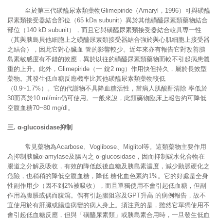
至於第三代磺醯尿素類藥物Glimepiride（Amaryl，1996）可與磺醯
尿素類接受器結合部位（65 kDa subunit）異於其他磺醯尿素類藥物結合
部位（140 kD subunit），而且它與磺醯尿素類接受器結合較具尃一性
（其與胰島貝他細胞上之磺醯尿素類接受器結合強於與心肌細胞上接受器
之結合），因此它對心臟血 管的影響較少。近年來亦有報告它對改善胰
島素敏感度有不錯的效應，異於以往的磺醯尿素類藥物而較不引起病患體
重的上升。此外，Glimepiride（一 錠2 mg）作用快但持久，屬於長效型
藥物。其發生低血糖反應機率比其他磺醯尿素類藥物較低
（0.9~1.7%）。它的代謝物不具降血糖活性，當病人肌酸酐清除 率低於
30而高於10 ml/min仍可使用。一般來說，此類藥物臨床上報告約可降低
空腹血糖70~80 mg/dl。
三
. α-glucosidase
抑制
常見藥物為Acarbose、Voglibose、Miglitol等。這類藥物主要作用
為抑制胰臟α-amylase及腸內之 α-glucosidase，因而抑制碳水化合物在
腸道之分解及吸收，有效的降低飯後血糖及胰島素濃度，減少動脈硬化之
危險，也稍稍的降低空腹血糖，降低 糖化血色素約1%。它的好處是全身
性副作用少（因不到2%被吸收），而且單獨使用不會引起低血糖，但副
作用為腹脹或偶而腹瀉。偶有引起腸阻塞及GPT升高 的病例報告，故不
宜使用於有肝臟或腸道病變的病人身上。須注意的是，雖然它單獨使用不
會引起低血糖反應，但與「磺醯尿素類」或胰島素合用時，一旦發生低血