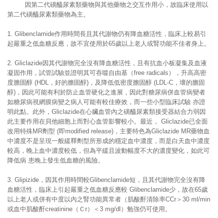
因第二代磺醯尿素類藥物與其他藥物之交互作用小，故臨床使用以
第二代磺醯尿素類藥物為主。
1. Glibenclamide作用時間長且其代謝物仍有降血糖活性，臨床上較易引
起嚴重之低血糖反應，故不宜使用於65歲以上老人或腎功能不佳者身上。
2. Gliclazide因其代謝物完全沒有降血糖活性，且有抗血小板凝集及血液
凝固作用，試管試驗並證明其可吞噬自由基（free radicals），升高高密
度膽固醇 (HDL，好的膽固醇)，及降低低密度膽固醇 (LDL-C，壞的膽固
醇)，因此可能有利於防止血管硬化之進展，因此對糖尿病併血管病變者
如糖尿病視網膜病變之病人可能有較佳療效，而一些小型臨床試驗 亦證
明此點。此外，Gliclazide在心臟血管內之磺醯尿素類接受器結合力弱因
此主要作用在貝他細胞上而對心血管影響較小。最近， Gliclazide已全面
改用特殊MR劑型 (即modified release)，主要特色為Gliclazide MR藥物血
中濃度不是呈現一般緩釋劑型所形成的穩定血中濃度，而是白天血中濃度
較高，晚上血中濃度較低，但為平緩且波動幅度不大的濃度變化，如此可
降低病 患晚上發生低血糖的風險。
3. Glipizide，因其作用時間較Glibenclamide短，且其代謝物完全沒有降
血糖活性，臨床上引起嚴重之低血糖反應較 Glibenclamide少，故在65歲
以上老人或併有中度以內之腎功能異常者（肌酸酐清除率CCr＞30 ml/min
或血中肌酸酐creatinine（Ｃr）＜3 mg/dl）勉強仍可使用。