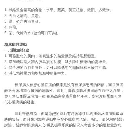
1. 纖維質含量高的食物：水果、蔬菜、莢豆植物、穀類、多榖米。
2. 去油之清肉、魚湯。
3. 燙、煮之去油青菜。
4. 蒟蒻。
5. 茶、代糖汽水 (健怡可口可樂)。
糖尿病與運動
一
.
運動的好處
1. 可強壯您的肌肉，消耗過多的熱量讓您維持理想體重。
2. 增加糖尿病人體內胰島素的功能，減少降血糖藥物的需求量。
3. 健全您的心肺血管外，更可以降低您的膽固醇和三酸甘油脂。
4. 減低精神壓力和增加精神的集中力。
糖尿病人罹患心臟疾病的機率是沒有糖尿病患者的兩倍，而且膽固
醇過高會增加心臟病的危險性。運動可降低脂肪及膽固醇在血中之含量，
亦可降低血壓及增加一種 稱為高密度脂蛋白的產生，高密度脂蛋白可降
低心臟疾病的發生。
運動雖然有益，但是激烈的運動有時會導致肌肉扭傷及增加循環系
統的負荷，而且會增加在運動中突發心臟病的危險。所以，請與您的醫師
討論，醫師會根據病人心 臟及循環系統的情況來考慮多少的運動量對您