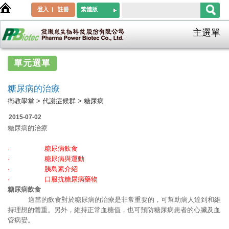
登入
|
註冊
繁體版
主選單
單元選單
食品
糖尿病的治療
鈣質與健康
衛教學堂 > 代謝症候群 > 糖尿病
澱粉
2015-07-02
糖尿病的治療
癌症
· 糖尿病飲食
口腔癌
· 糖尿病與運動
鼻咽癌
· 胰島素介紹
· 口服抗糖尿病藥物
代謝症候群
糖尿病飲食
適當的飲食對於糖尿病的治療是非常重要的，可幫助病人達到和維
肥胖
持理想的體重。另外，維持正常血糖值，也可預防糖尿病患者的心臟及血
高血壓
管病變。