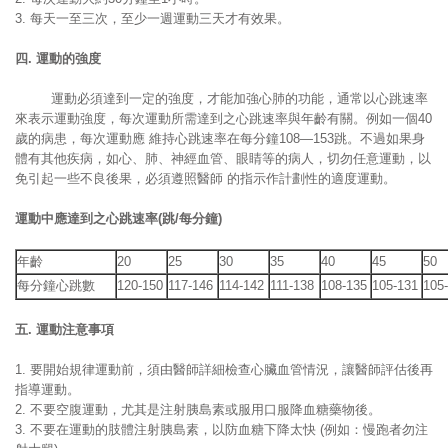
3. 每天一至三次，至少一週運動三天才有效果。
四
.
運動的強度
運動必須達到一定的強度，才能加強心肺的功能，通常以心跳速率
來表示運動強度，每次運動所需達到之心跳速率與年齡有關。例如一個40
歲的病患，每次運動應 維持心跳速率在每分鐘108—153跳。不過如果身
體有其他疾病，如心、肺、神經血管、眼睛等的病人，切勿任意運動，以
免引起一些不良後果，必須遵照醫師 的指示作計劃性的適度運動。
運動中應達到之心跳速率
(
跳
/
每分鐘
)
年齡
20
25
30
35
40
45
50
每分鐘心跳數
120-150
117-146
114-142
111-138
108-135
105-131
105
五
.
運動注意事項
1. 要開始規律運動前，須由醫師詳細檢查心臟血管情況，讓醫師評估後再
指導運動。
2. 不要空腹運動，尤其是注射胰島素或服用口服降血糖藥物後。
3. 不要在運動的肢體注射胰島素，以防血糖下降太快 (例如：慢跑者勿注