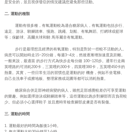
是安全的，並且視併發症的情況建議您避免那些活動。
二
.
運動的種類
運動有很多種，有氧運動較為適合糖尿病人，有氧運動包括步行、
遠足、游泳、騎腳踏車、慢跑、跳繩、划船、有氧舞蹈、打網球或籃球
等；保齡球、高爾夫球和騎 馬等屬非有氧運動。
步行是最理想且經濟的有氧運動，特別是對於一些較不活動的人。
病患可以開始時走15~20分鐘，每週3~4次，然後逐漸增加速度及距離。
一般來說，最適當 的步行方式為快步走每分鐘 100~120步。通常行走兩
英哩路約可消耗200卡，三英哩約300卡，四英哩380卡，五英哩450卡的
熱量。其實，一些日常生活的習慣也是運動的好 機會，例如不坐電梯、
自己去洗車子或擦地板、整理家務或花圃等都可以消耗熱量。
糖尿病合併足部神經病變的病人，雖然足部感覺較差仍可享受運動
的樂趣。例如選擇游泳或騎腳踏車等，這些運動比跑步對腳部而言負荷較
少。但必須小心選擇鞋子 並且應時常檢查腳部皮膚是否有裂傷。
三
.
運動的時間
1. 運動最好的時間為飯後1小時。
2. 每次運動大約30分鐘至1小時。