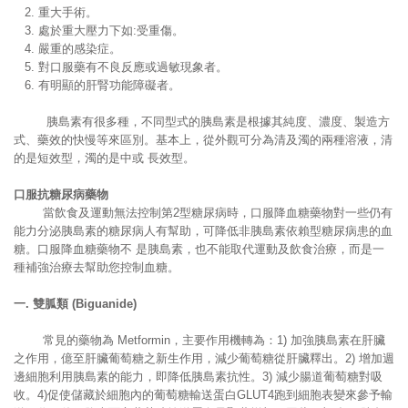
2. 重大手術。
3. 處於重大壓力下如:受重傷。
4. 嚴重的感染症。
5. 對口服藥有不良反應或過敏現象者。
6. 有明顯的肝腎功能障礙者。
胰島素有很多種，不同型式的胰島素是根據其純度、濃度、製造方
式、藥效的快慢等來區別。基本上，從外觀可分為清及濁的兩種溶液，清
的是短效型，濁的是中或 長效型。
口服抗糖尿病藥物
當飲食及運動無法控制第2型糖尿病時，口服降血糖藥物對一些仍有
能力分泌胰島素的糖尿病人有幫助，可降低非胰島素依賴型糖尿病患的血
糖。口服降血糖藥物不 是胰島素，也不能取代運動及飲食治療，而是一
種補強治療去幫助您控制血糖。
一
.
雙胍類
(Biguanide)
常見的藥物為 Metformin，主要作用機轉為：1) 加強胰島素在肝臟
之作用，億至肝臟葡萄糖之新生作用，減少葡萄糖從肝臟釋出。2) 增加週
邊細胞利用胰島素的能力，即降低胰島素抗性。3) 減少腸道葡萄糖對吸
收。4)促使儲藏於細胞內的葡萄糖輸送蛋白GLUT4跑到細胞表變來參予輸