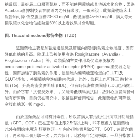
糖反應，最好馬上口服葡萄糖，而不能使用蔗糖或其他碳水化合物，因為
Acarbose會抑制後者在腸道內之分解吸收。一般來說，此類藥物臨床上
報告約可降 低空腹血糖20~30 mg/dl，飯後血糖45~50 mg/dl，病人每天
攝取碳水化合物佔總熱量50%以上者效果才會彰顯。
四
. Thiazolidinedione
類衍生物（
TZD
）
這類藥物主要是加強週邊組織及肝臟內部對胰島素之敏感度，因而
降低血糖的升高。臨床上己被使用者為 Rosiglitazone（Avandia）、
Pioglitazone（Actos）等。這類藥物主要作用為促進細胞核內
peroxisome proliferator-activated receptor (PPAR) -gamma接受器之活
性，因而加強了胰島素的作用，使細胞內葡萄糖運輸蛋白GLUT1及
GLUT4增加，將葡萄糖帶進細胞內代謝。此外，臨床上也可降三 酸甘油
脂 (TG)、升高高密度膽固醇 (HDL)、但有時低密度膽固醇 (LDL)也稍微上
升。由於它有「抗發炎效果」，又能降低胰島素抗阻，故對心血管病變可
能有所幫助，目前仍在研究中。依據臨床使用報告，此類藥物約可降低
空腹血糖30~40 mg/dl。
由於這類藥品可能有肝毒性，所以當病人有活動性肝病或肝功能指
數（GPT、GOT）已在正常值上限2.5倍以上時，即不應處方這類藥物，
此外在開始使用這 類藥物頭一年內必須每個月驗GPT、GOT，連續六個
月，再來每二個月驗一次，共六個月，此後每年定期檢驗。一旦肝指數上