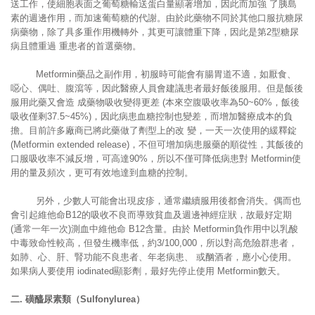
送工作，使細胞表面之葡萄糖輸送蛋白量顯著增加，因此而加強 了胰島
素的週邊作用，而加速葡萄糖的代謝。由於此藥物不同於其他口服抗糖尿
病藥物，除了具多重作用機轉外，其更可讓體重下降，因此是第2型糖尿
病且體重過 重患者的首選藥物。
Metformin藥品之副作用，初服時可能會有腸胃道不適，如厭食、
噁心、偶吐、腹瀉等，因此醫療人員會建議患者最好飯後服用。但是飯後
服用此藥又會造 成藥物吸收變得更差 (本來空腹吸收率為50~60%，飯後
吸收僅剩37.5~45%)，因此病患血糖控制也變差，而增加醫療成本的負
擔。目前許多廠商已將此藥做了劑型上的改 變，一天一次使用的緩釋錠
(Metformin extended release)，不但可增加病患服藥的順從性，其飯後的
口服吸收率不減反增，可高達90%，所以不僅可降低病患對 Metformin使
用的量及頻次，更可有效地達到血糖的控制。
另外，少數人可能會出現皮疹，通常繼續服用後都會消失。偶而也
會引起維他命B12的吸收不良而導致貧血及週邊神經症狀，故最好定期
(通常一年一次)測血中維他命 B12含量。由於 Metformin負作用中以乳酸
中毒致命性較高，但發生機率低，約3/100,000，所以對高危險群患者，
如肺、心、肝、腎功能不良患者、年老病患、 或酗酒者，應小心使用。
如果病人要使用 iodinated顯影劑，最好先停止使用 Metformin數天。
二
.
磺醯尿素類（
Sulfonylurea
）