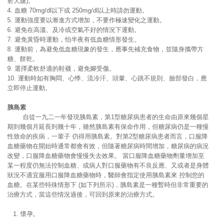
射大腿)。
4. 血糖 70mg/dl以下或 250mg/dl以上時請勿運動。
5. 運動強度要以漸進方式增加，不要作極速變化之運動。
6. 避免在高溫、及冷或空氣不好的情況下運動。
7. 避免黃昏時運動，怕半夜有低血糖情形發生。
8. 運動前，為避免低血糖現象的發生，應事先補充食物，並隨身攜帶方
糖、餅乾。
9. 選擇柔軟舒適的鞋襪，避免腳受傷。
10. 運動時如有胸悶、心悸、流冷汗、頭暈、心跳不規則、臉部發白，應
立即停止運動。
胰島素
自從一九二一年發現胰島素，第1型糖尿病患者的生命由原來幾個星
期到幾個月延長到幾十年，雖然胰島素有保命作用，但糖尿病仍是一種慢
性致命的疾病，一輩子 仍得用胰島素。對第2型糖尿病患者而言，口服降
血糖藥物在開始時通常都會有效，但隨著糖尿病時間增加，糖尿病的病況
改變，口服降血糖藥物會慢慢失去效果。 當口服降血糖藥物劑量增加至
某一程度仍無法控制血糖、或病人對口服藥物有不良反應、又或者是身體
狀況不適宜服用口服降血糖藥物時，醫師會指定使用胰島素來 控制您的
血糖。在某些特殊情形下 (如下列所示)，胰島素是一種暫時但非常重要的
治療方式，當這些情況過後，可回到原來的治療方式。
1. 懷孕。