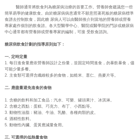
糖尿病
醫師通常將飲食列為糖尿病治療的首要工作。營養師會建議您一些
簡單易學的健康飲食。由於糖尿病病患通常不願意照著死板的糖尿病標準
食譜去控制飲食，因此糖 尿病人可以由醫師推介到當地的營養師或營養
專家處作個別的飲食諮。各大型醫學中心、醫院或醫學院的門診或糖尿病
中心通常都有營養師或營養專家的編制，可接 受飲食諮詢。
糖尿病飲食計劃的指導原則如下：
一
.
定時定量
1. 每日進食量應依營養師設計之份量，並固定時間進食，勿暴飲暴食，儘
可能少量多餐。
2. 主食類可選擇含纖維較多的食物，如糙米、薏仁、燕麥片等。
二
.
應盡量避免進食的食物
1. 含糖的飲料和加工食品：汽水、可樂、罐頭果汁、冰淇淋。
2. 含糖之西點：蛋糕、巧克力、布丁、小西點等。
3. 動物性油脂：豬油、牛油、乳酪、各種肉類的皮。
4. 酒精性飲料。
5. 動物性內臟、蛋黃應減量食用。
三
.
可選擇的低熱量食物