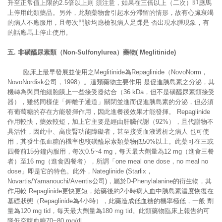
升至正常值上限的2.5倍以上則 須注意，如果在三倍以上（二次）即應馬
上停用此類藥品。另外，此類藥物會引起水分滯留的情形，故有心臟衰竭
的病人不應服用，且每次門診均應檢視病人足踝是 否出現水腫現象，有
的話應馬上停止使用。
五
.
非磺醯尿素類（
Non-Sulfonylurea
）藥物
( Meglitinide)
臨床上最早發展並使用之Meglitinide為Repaglinide（NovoNorm，
NovoNordisk公司，1998）。這類藥物主要作用 是促進胰島素之分泌，其
機轉為與貝他細胞膜上一些接受器結合（36 kDa，但不是磺醯尿素類接受
器），雖然同樣使「鉀離子通道」關閉並進而促進胰島素的分泌，但必須
有葡萄糖的存在方能發揮作用，因此進餐後效果才能發揮。 Repaglinide
作用較快，藥效較短，加上它主要是經由肝臟代謝（92%），且代謝物不
具活性，因此中、高度腎功能障礙者，甚至接受血液透析之病人 也可使
用，其發生低血糖的機率也較磺醯尿素類藥物低50%以上。此藥可在三或
四餐前15分鐘內服用，每次0.5~4 mg，每天最大劑量為12 mg（進食三餐
者）至16 mg（進食四餐者），所謂「one meal one dose，no meal no
dose」即是它的特色。此外，Nateglinide (Starlix，
Novartis/Yamanouchi/Aventis公司)，屬於D-Phenylalanine的衍生物，其
作用較 Repaglinide更快更短，給藥後約2小時病人血中胰島素濃度恢復在
基礎狀態（Repaglinide為4小時），此藥造成低血糖的機率極低，一般 劑
量為120 mg tid，每天最大劑量為180 mg tid。此類藥物臨床上報告約可
降低空腹血糖70~80 mg/dl。