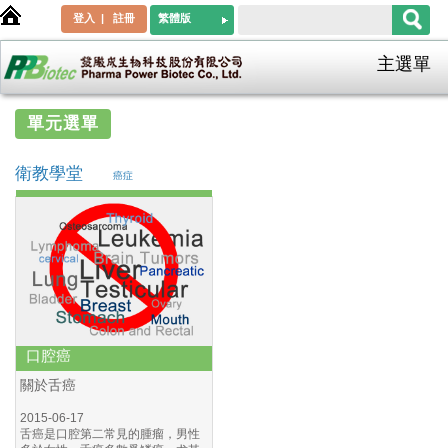
登入
|
註冊
繁體版
主選單
單元選單
食品
衛教學堂
癌症
鈣質與健康
澱粉
癌症
口腔癌
鼻咽癌
口腔癌
代謝症候群
關於舌癌
肥胖
2015-06-17
高血壓
舌癌是口腔第二常見的腫瘤，男性